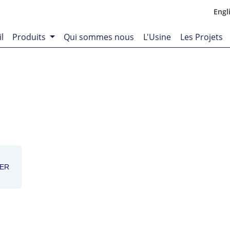
Engl
l
Produits
Qui sommes nous
L'Usine
Les Projets
YER