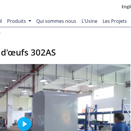
Engl
l
Produits
Qui sommes nous
L'Usine
Les Projets
S
 d'œufs 302AS
Play