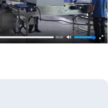
00:45
Mute
Ent
full