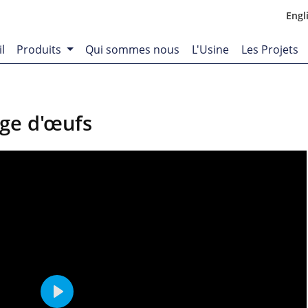
Engl
l
Produits
Qui sommes nous
L'Usine
Les Projets
ge d'œufs
Play