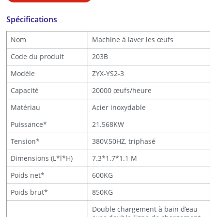
Spécifications
Nom
Machine à laver les œufs
Code du produit
203B
Modèle
ZYX-YS2-3
Capacité
20000 œufs/heure
Matériau
Acier inoxydable
Puissance*
21.568KW
Tension*
380V,50HZ, triphasé
Dimensions (L*l*H)
7.3*1.7*1.1 M
Poids net*
600KG
Poids brut*
850KG
Double chargement à bain d’eau